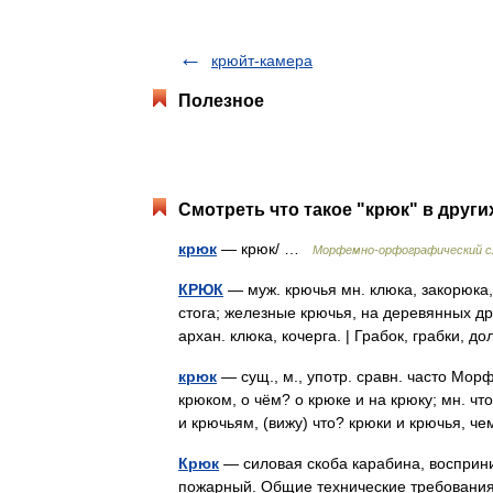
крюйт-камера
Полезное
Смотреть что такое "крюк" в други
крюк
— крюк/ …
Морфемно-орфографический с
КРЮК
— муж. крючья мн. клюка, закорюка,
стога; железные крючья, на деревянных др
архан. клюка, кочерга. | Грабок, грабки,
крюк
— сущ., м., употр. сравн. часто Морф
крюком, о чём? о крюке и на крюку; мн. чт
и крючьям, (вижу) что? крюки и крючья,
Крюк
— силовая скоба карабина, восприни
пожарный. Общие технические требования.