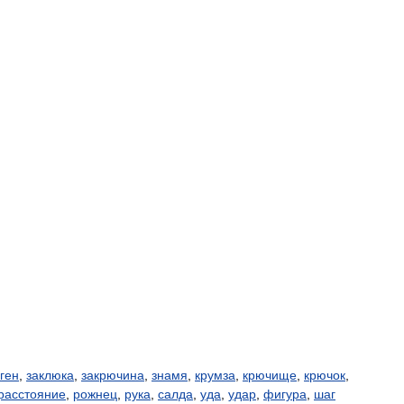
ген
,
заклюка
,
закрючина
,
знамя
,
крумза
,
крючище
,
крючок
,
расстояние
,
рожнец
,
рука
,
салда
,
уда
,
удар
,
фигура
,
шаг