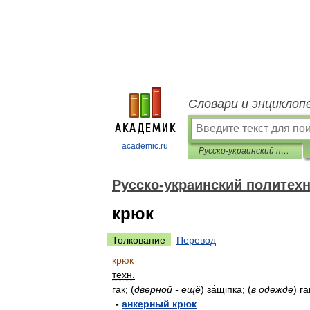
Словари и энциклоп
academic.ru
Русско-украинский политехнический словарь
Русско-украинский политех
крюк
Толкование
Перевод
крюк
техн
.
гак
;
(
дверной
-
ещё
)
за́щ
і
пка
;
(
в
одежде
)
га
-
анкерный
крюк