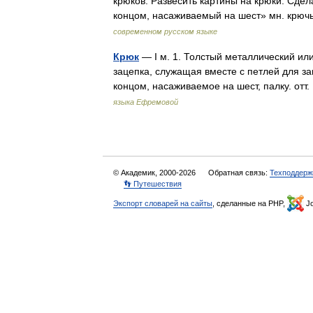
крюков. Развесить картины на крюки. Сдела
концом, насаживаемый на шест» мн. крю
современном русском языке
Крюк
— I м. 1. Толстый металлический ил
зацепка, служащая вместе с петлей для за
концом, насаживаемое на шест, палку. о
языка Ефремовой
© Академик, 2000-2026
Обратная связь:
Техподдерж
👣 Путешествия
Экспорт словарей на сайты
, сделанные на PHP,
Jo