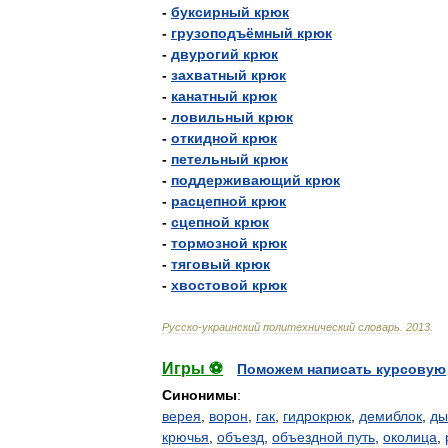
-
буксирный
крюк
-
грузоподъёмный
крюк
-
двурогий
крюк
-
захватный
крюк
-
канатный
крюк
-
ловильный
крюк
-
откидной
крюк
-
петельный
крюк
-
поддерживающий
крюк
-
расцепной
крюк
-
сцепной
крюк
-
тормозной
крюк
-
тяговый
крюк
-
хвостовой
крюк
Русско
-
украинский
политехнический
словарь
.
2013
.
Игры ⚽
Поможем написать курсовую
Синонимы
:
верея
,
ворон
,
гак
,
гидрокрюк
,
демиблок
,
ды
крючья
,
объезд
,
объездной путь
,
околица
,