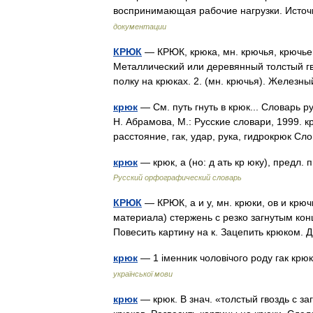
воспринимающая рабочие нагрузки. Ист
документации
КРЮК
— КРЮК, крюка, мн. крючья, крючьев,
Металлический или деревянный толстый гво
полку на крюках. 2. (мн. крючья). Желе
крюк
— См. путь гнуть в крюк... Словарь 
Н. Абрамова, М.: Русские словари, 1999. к
расстояние, гак, удар, рука, гидрокрюк 
крюк
— крюк, а (но: д ать кр юку), предл. п
Русский орфографический словарь
КРЮК
— КРЮК, а и у, мн. крюки, ов и крючь
материала) стержень с резко загнутым конц
Повесить картину на к. Зацепить крюком
крюк
— 1 іменник чоловічого роду гак крю
української мови
крюк
— крюк. В знач. «толстый гвоздь с за