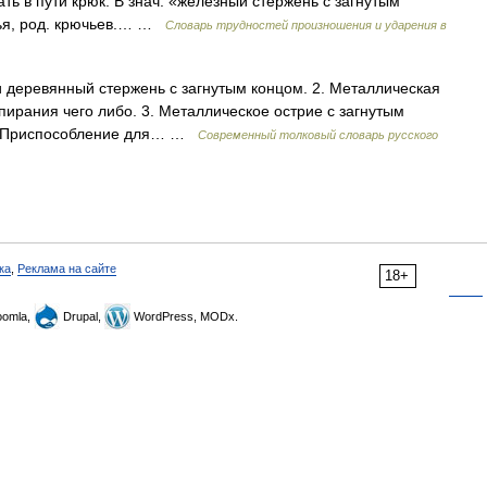
ть в пути крюк. В знач. «железный стержень с загнутым
чья, род. крючьев.… …
Словарь трудностей произношения и ударения в
и деревянный стержень с загнутым концом. 2. Металлическая
пирания чего либо. 3. Металлическое острие с загнутым
тт. Приспособление для… …
Современный толковый словарь русского
ка
,
Реклама на сайте
18+
omla,
Drupal,
WordPress, MODx.