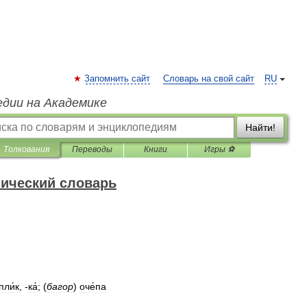
Запомнить сайт
Словарь на свой сайт
RU
едии на Академике
Найти!
Толкования
Переводы
Книги
Игры ⚽
нический словарь
пли́к
, -
ка́
;
(
багор
)
оче́па