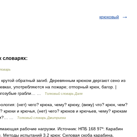
крюковый
х словарях:
ловарь
 крутой обратный загиб. Деревянным крюком дергают сено из
евках, употребляются на пожаре; отпорный крюк, багор. |
 долгозубые грабли… …
Толковый словарь Даля
ология: (нет) чего? крюка, чему? крюку, (вижу) что? крюк, чем?
о? крюки и крючья, (нет) чего? крюков и крючьев, чему? крюкам
 чем?… …
Толковый словарь Дмитриева
мающая рабочие нагрузки. Источник: НПБ 168 97*: Карабин
 Методы испытаний 3.2 крюк: Силовая скоба карабина,